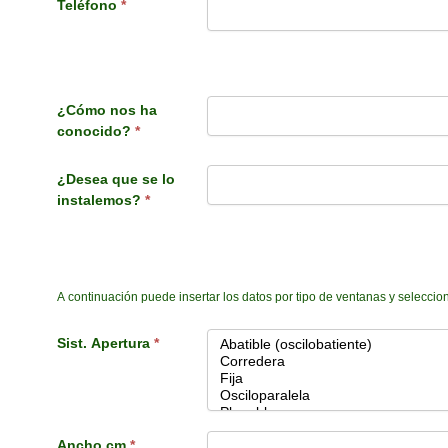
Teléfono
*
Otros datos:
¿Cómo nos ha
conocido?
*
¿Desea que se lo
instalemos?
*
Describa a continuación las características 
A continuación puede insertar los datos por tipo de ventanas y seleccio
Sist. Apertura
*
Ancho cm
*