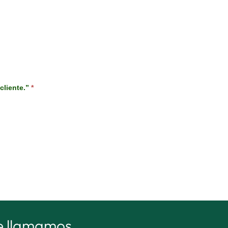
cliente.”
*
te llamamos